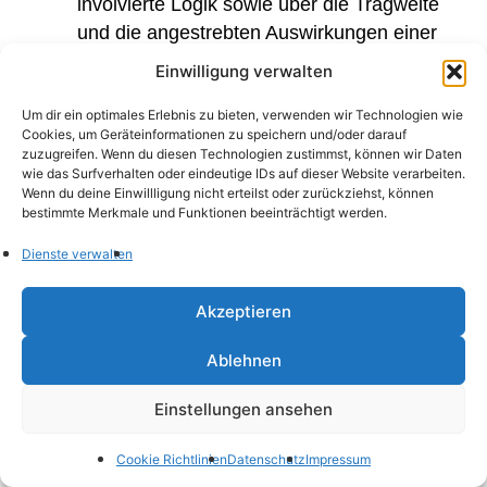
involvierte Logik sowie über die Tragweite
und die angestrebten Auswirkungen einer
solchen Verarbeitung für die betroffene
Einwilligung verwalten
Person
Darüber hinaus hat die betroffene Person
Um dir ein optimales Erlebnis zu bieten, verwenden wir Technologien wie
Cookies, um Geräteinformationen zu speichern und/oder darauf
das Recht auf Auskunft darüber, ob
zuzugreifen. Wenn du diesen Technologien zustimmst, können wir Daten
personenbezogene Daten in ein Drittland
wie das Surfverhalten oder eindeutige IDs auf dieser Website verarbeiten.
Wenn du deine Einwillligung nicht erteilst oder zurückziehst, können
oder an eine internationale Organisation
bestimmte Merkmale und Funktionen beeinträchtigt werden.
übermittelt wurden. Ist dies der Fall, so hat
Dienste verwalten
die betroffene Person auch das Recht,
Auskunft über die geeigneten Garantien im
Akzeptieren
Zusammenhang mit der Übermittlung zu
erhalten.
Ablehnen
c) Recht auf Berichtigung
Einstellungen ansehen
Jede Person, die von der Verarbeitung
personenbezogener Daten betroffen ist, hat das
Cookie Richtlinien
Datenschutz
Impressum
Recht, die unverzügliche Berichtigung sie